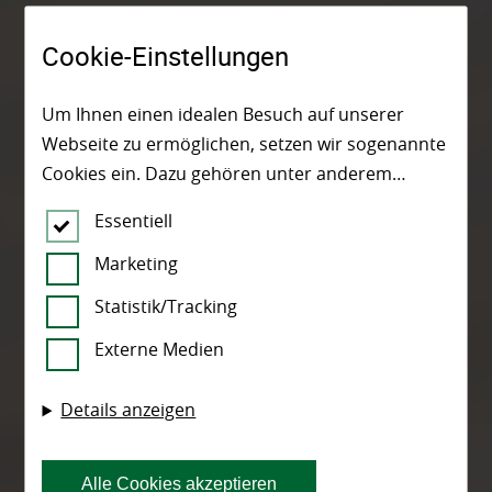
Cookie-Einstellungen
Um Ihnen einen idealen Besuch auf unserer
Webseite zu ermöglichen, setzen wir sogenannte
Cookies ein. Dazu gehören unter anderem
Cookies, die für die Steuerung und den
Essentiell
reibungslosen Betrieb unserer kommerziellen
Unternehmensseite notwendig sind. Zusätzlich
Marketing
verwenden wir Cookies zur anonymen Erhebung
Statistik/Tracking
von Statistiken sowie solche, die zur Ausspielung
Externe Medien
und Anzeige personalisierter Inhalte auch nach
dem Besuch unserer Webseite eingesetzt
Details anzeigen
werden können. Durch unsere Cookie-
Einstellungen können Sie selbst entscheiden, ob
und welche Cookies Sie zulassen möchten. Bitte
Alle Cookies akzeptieren