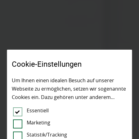
Cookie-Einstellungen
Um Ihnen einen idealen Besuch auf unserer
Webseite zu ermöglichen, setzen wir sogenannte
Cookies ein. Dazu gehören unter anderem
Cookies, die für die Steuerung und den
Essentiell
reibungslosen Betrieb unserer kommerziellen
Unternehmensseite notwendig sind. Zusätzlich
Marketing
verwenden wir Cookies zur anonymen Erhebung
Statistik/Tracking
von Statistiken sowie solche, die zur Ausspielung