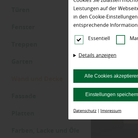
Cookies Sie zulassen möchte
Leistungen auf der Webseite
Türen
in den Cookie-Einstellunge
entsprechende Information
Fenster
Essentiell
Mar
Treppen
Details anzeigen
Garten
Alle Cookies akzeptiere
Wand und Decke
Einstellungen speicher
Fassade
Datenschutz
|
Impressum
Platten
Farben, Lacke und Öle