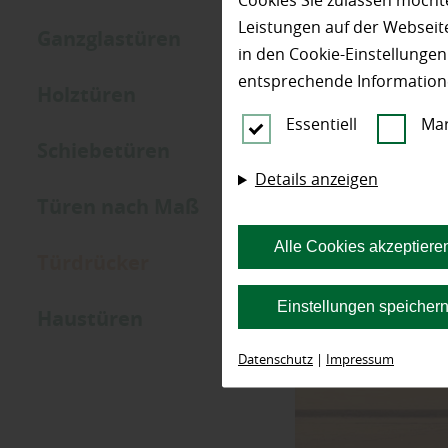
Cookies Sie zulassen möchte
Leistungen auf der Webseite
Ganzglastüren
in den Cookie-Einstellunge
entsprechende Information
Holztüren
Essentiell
Mar
Schiebetüren
Details anzeigen
Türen nach Maß
Alle Cookies akzeptiere
Türdrücker
Einstellungen speicher
Haustüren
Datenschutz
|
Impressum