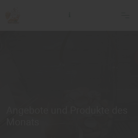
Alfred Hofmeister Inh. Jörg Adelsberger Holzhandlung Holzfachmarkt
Angebote und Produkte des
Monats