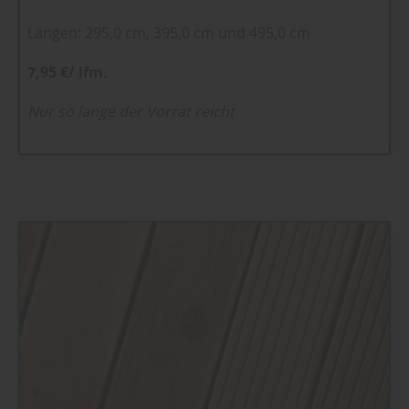
Längen: 295,0 cm, 395,0 cm und 495,0 cm
7,95 €/ lfm.
Nur so lange der Vorrat reicht