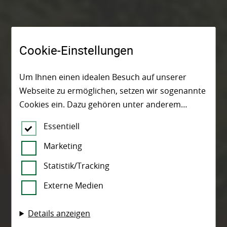
Cookie-Einstellungen
Um Ihnen einen idealen Besuch auf unserer
Webseite zu ermöglichen, setzen wir sogenannte
Cookies ein. Dazu gehören unter anderem
Cookies, die für die Steuerung und den
Essentiell
reibungslosen Betrieb unserer kommerziellen
Unternehmensseite notwendig sind. Zusätzlich
Marketing
verwenden wir Cookies zur anonymen Erhebung
Statistik/Tracking
von Statistiken sowie solche, die zur Ausspielung
Externe Medien
und Anzeige personalisierter Inhalte auch nach
dem Besuch unserer Webseite eingesetzt
Details anzeigen
werden können. Durch unsere Cookie-