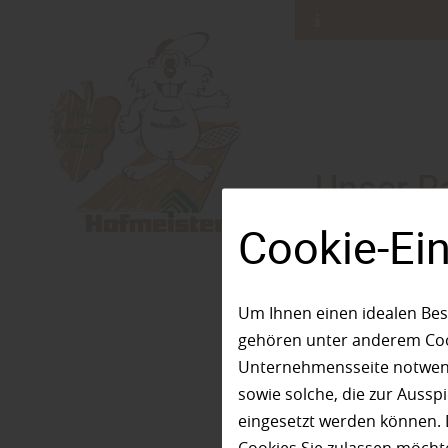
Unser R
Cookie-Ei
Um Ihnen einen idealen Bes
A
B
C
gehören unter anderem Cook
Unternehmensseite notwendi
sowie solche, die zur Auss
Abachi - Tr
eingesetzt werden können. 