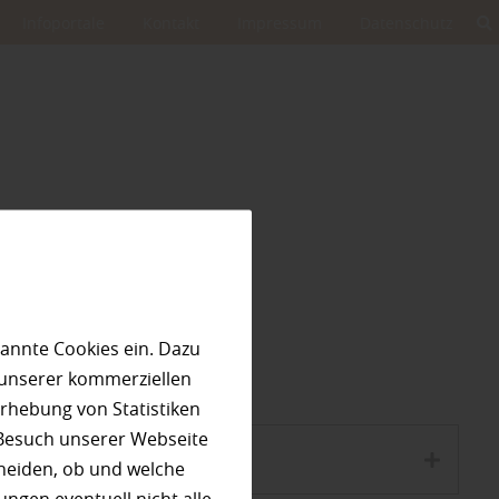
Infoportale
Kontakt
Impressum
Datenschutz
annte Cookies ein. Dazu
O
P
R
S
T
Z
 unserer kommerziellen
rhebung von Statistiken
 Besuch unserer Webseite
heiden, ob und welche