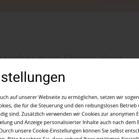
Service-Punkte
atgeber zum Thema Holz
nstellungen
uch auf unserer Webseite zu ermöglichen, setzen wir sogen
D
E
F
G
H
I
K
L
M
N
ies, die für die Steuerung und den reibungslosen Betrieb
g sind. Zusätzlich verwenden wir Cookies zur anonymen E
pielung und Anzeige personalisierter Inhalte auch nach dem
iplochiton scleroxylon
Durch unsere Cookie-Einstellungen können Sie selbst entsc