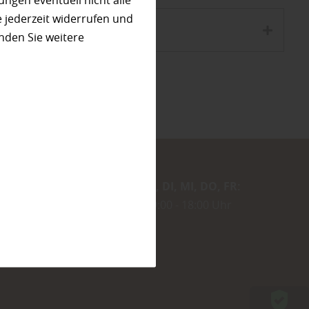
ungen eventuell nicht alle
 jederzeit widerrufen und
nden Sie weitere
MO
DI
MI
DO
FR
09:00
18:00 Uhr