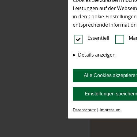
Cookies Sie zulassen möchte
Leistungen auf der Webseite
Ahorn - Ace
in den Cookie-Einstellunge
entsprechende Information
Essentiell
Mar
Details anzeigen
Alle Cookies akzeptiere
info@hofmeist
+49 (0) 5532 - 
Einstellungen speicher
+49 (0) 5532 - 
https://www.h
Datenschutz
|
Impressum