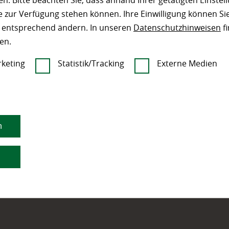
n. Bitte beachten Sie, dass anhand Ihrer getätigten Einstell
 zur Verfügung stehen können. Ihre Einwilligung können Sie
r spp
n entsprechend ändern. In unseren
Datenschutzhinweisen
fi
en.
keting
Statistik/Tracking
Externe Medien
n
erholz.de
Alfred Hofmeister Inh. Jörg
21 31
Adelsberger Holzhandlung
n
59 44
Holzfachmarkt
ofmeisterholz.de
Bahnhofstraße 25-27
37627
Deensen