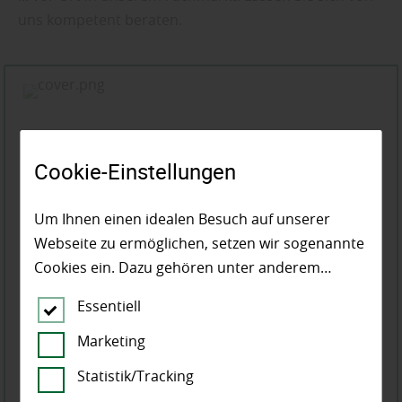
uns kompetent beraten.
Cookie-Einstellungen
Um Ihnen einen idealen Besuch auf unserer
Webseite zu ermöglichen, setzen wir sogenannte
Cookies ein. Dazu gehören unter anderem
Cookies, die für die Steuerung und den
Essentiell
reibungslosen Betrieb unserer kommerziellen
Unternehmensseite notwendig sind. Zusätzlich
Marketing
verwenden wir Cookies zur anonymen Erhebung
Statistik/Tracking
von Statistiken sowie solche, die zur Ausspielung
Osmo Fussboden