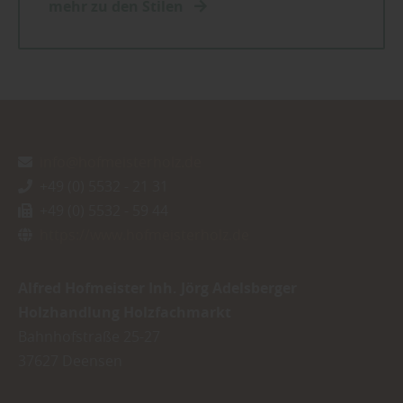
mehr zu den Stilen
info@hofmeisterholz.de
+49 (0) 5532 - 21 31
+49 (0) 5532 - 59 44
https://www.hofmeisterholz.de
Alfred Hofmeister Inh. Jörg Adelsberger
Holzhandlung Holzfachmarkt
Bahnhofstraße 25-27
37627
Deensen