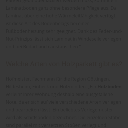
Parkett geölt oder lackiert werden muss, kommt ein
Laminatboden ganz ohne besondere Pflege aus. Da
Laminat über eine hohe Wärmeleitfähigkeit verfügt,
ist diese Art des Bodenbelags bei einer
Fußbodenheizung sehr geeignet. Dank des Feder-und-
Nut-Prinzips lässt sich Laminat in Windeseile verlegen
und bei Bedarf auch austauschen.“
Welche Arten von Holzparkett gibt es?
Hofmeister, Fachmann für die Region Göttingen,
Hildesheim, Einbeck und Holzminden: „Ein
Holzboden
verleiht Ihrer Wohnung deshalb eine ausgefallene
Note, da er sich auf viele verschiedene Arten verlegen
und bearbeiten lässt. Ein beliebtes Verlegemuster
wird als Schiffsboden bezeichnet. Die einzelnen Stäbe
sind parallel mit versetzten Stößen verlegt und