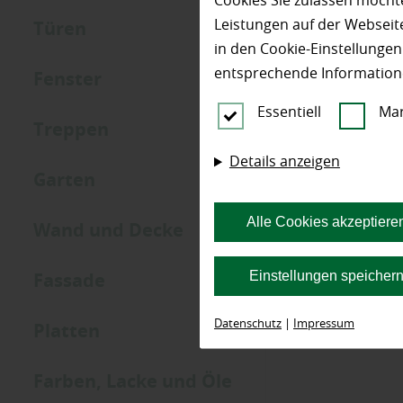
Cookies Sie zulassen möchte
Leistungen auf der Webseite
Türen
in den Cookie-Einstellunge
entsprechende Information
Fenster
Essentiell
Mar
Treppen
Details anzeigen
Garten
Alle Cookies akzeptiere
Wand und Decke
Einstellungen speicher
Fassade
Datenschutz
|
Impressum
Platten
Farben, Lacke und Öle