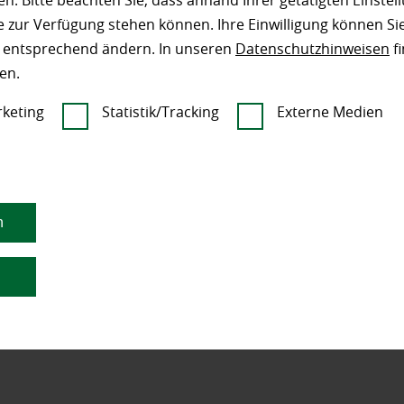
n. Bitte beachten Sie, dass anhand Ihrer getätigten Einstell
 zur Verfügung stehen können. Ihre Einwilligung können Sie
n entsprechend ändern. In unseren
Datenschutzhinweisen
fi
en.
keting
Statistik/Tracking
Externe Medien
n
n