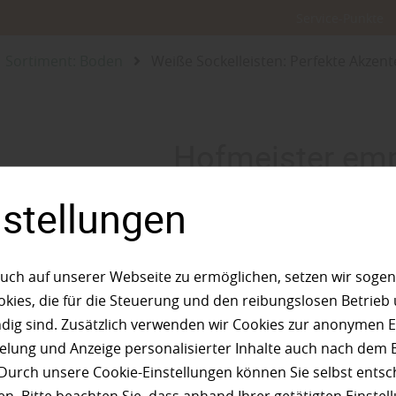
Service-Punkte
Sortiment: Boden
Weiße Sockelleisten: Perfekte Akzent
Hofmeister empf
Weiße Sockelleist
nstellungen
Akzente für eine
uch auf unserer Webseite zu ermöglichen, setzen wir sogen
ies, die für die Steuerung und den reibungslosen Betrieb
Raumgesta
g sind. Zusätzlich verwenden wir Cookies zur anonymen E
pielung und Anzeige personalisierter Inhalte auch nach dem
Durch unsere Cookie-Einstellungen können Sie selbst entsc