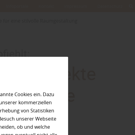
Infoportale
Kontakt
Impressum
Datenschutz
e für eine stilvolle Raumgestaltung
iehlt:
en: Perfekte
 stilvolle
annte Cookies ein. Dazu
 unserer kommerziellen
ltung
rhebung von Statistiken
 Besuch unserer Webseite
heiden, ob und welche