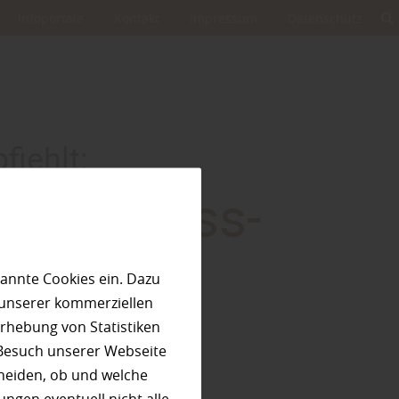
Infoportale
Kontakt
Impressum
Datenschutz
iehlt:
s Wellness-
r
annte Cookies ein. Dazu
 unserer kommerziellen
rhebung von Statistiken
 Besuch unserer Webseite
heiden, ob und welche