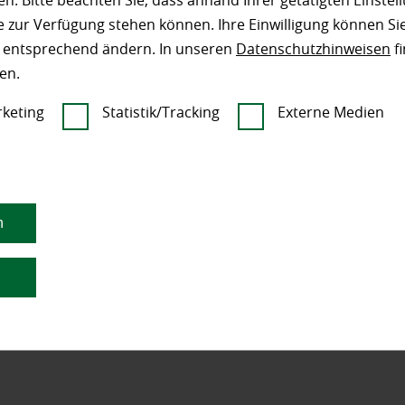
n. Bitte beachten Sie, dass anhand Ihrer getätigten Einstell
 zur Verfügung stehen können. Ihre Einwilligung können Sie
n entsprechend ändern. In unseren
Datenschutzhinweisen
fi
en.
keting
Statistik/Tracking
Externe Medien
n
n