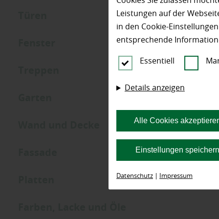
Cookies Sie zulassen möchte
Leistungen auf der Webseite
Türen
in den Cookie-Einstellunge
entsprechende Information
Fenster
Essentiell
Mar
Treppen
Details anzeigen
Garten
Alle Cookies akzeptiere
Wand und Decke
Einstellungen speicher
Fassade
Datenschutz
|
Impressum
Platten
Farben, Lacke und Öle