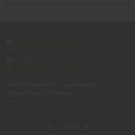
info@hofmeisterholz.de
+49 (0) 5532 - 21 31
+49 (0) 5532 - 59 44
https://www.hofmeisterholz.de
Alfred Hofmeister Inh. Jörg Adelsberger
Holzhandlung Holzfachmarkt
Bahnhofstraße 25-27
37627
Deensen
MO
DI
MI
DO
FR
09:00
18:00 Uhr