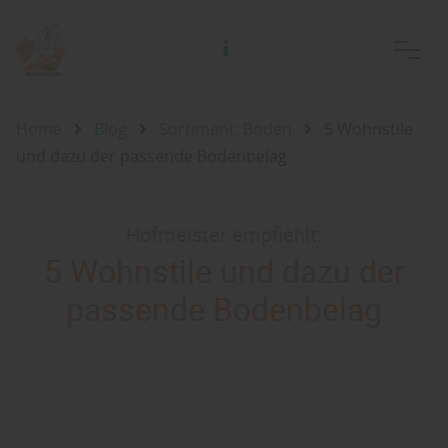
Alfred Hofmeister Inh. Jörg Adelsberger Holzhandlung Holzfachmarkt
Home
Blog
Sortiment: Boden
5 Wohnstile
und dazu der passende Bodenbelag
Hofmeister empfiehlt:
5 Wohnstile und dazu der
passende Bodenbelag