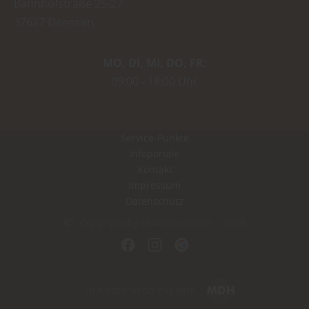
Bahnhofstraße 25-27
37627
Deensen
MO
DI
MI
DO
FR
09:00
18:00 Uhr
Service-Punkte
Infoportale
Kontakt
Impressum
Datenschutz
Copyright by Hofmeisterholz - 2026
In Kooperation mit dem