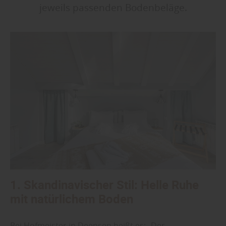
jeweils passenden Bodenbeläge.
1. Skandinavischer Stil: Helle Ruhe
mit natürlichem Boden
Bei Hofmeister in Deensen heißt es: „Der