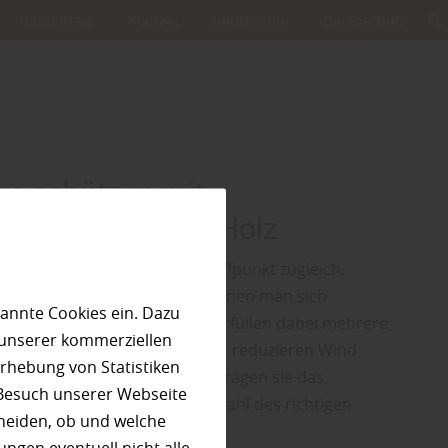
Infoportale
Kontakt
Impressum
Datenschutz
re schützen mit
tzelementen aus Holz
kzugsort, Lebensraum und Treffpunkt zugleich.
 es, Bereiche zu schaffen, in denen man sich
annte Cookies ein. Dazu
 kann. Sichtschutzelemente erfüllen dabei mehrere
 unserer kommerziellen
hützen vor neugierigen Blicken, reduzieren Wind
rhebung von Statistiken
das Grundstück. Gleichzeitig prägen sie das
 Besuch unserer Webseite
es Gartens maßgeblich. Die Wahl des richtigen
heiden, ob und welche