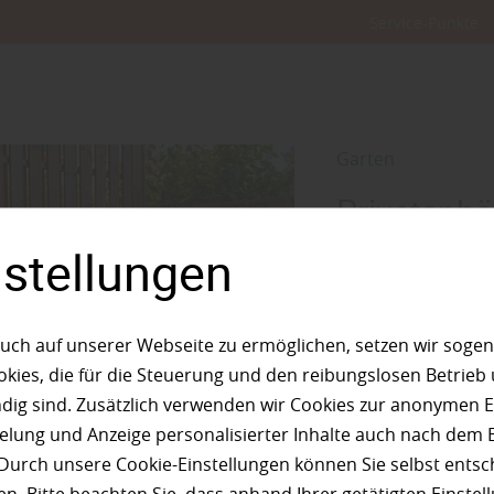
Service-Punkte
Garten
Privatsphä
Sichtschu
nstellungen
Ein Garten ist Rüc
Umso wichtiger ist
uch auf unserer Webseite zu ermöglichen, setzen wir sogen
ungestört bewegen
ies, die für die Steuerung und den reibungslosen Betrieb
Funktionen: Sie sc
g sind. Zusätzlich verwenden wir Cookies zur anonymen E
und strukturieren 
pielung und Anzeige personalisierter Inhalte auch nach dem
Erscheinungsbild d
Durch unsere Cookie-Einstellungen können Sie selbst entsc
Materials und…