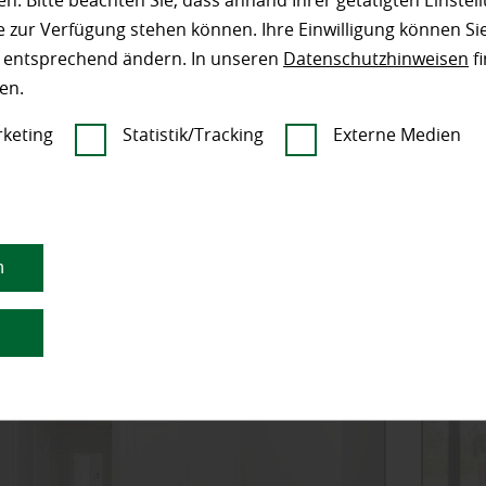
n. Bitte beachten Sie, dass anhand Ihrer getätigten Einstell
mehr zu Sichtsch
 zur Verfügung stehen können. Ihre Einwilligung können Sie
n entsprechend ändern. In unseren
Datenschutzhinweisen
fi
en.
keting
Statistik/Tracking
Externe Medien
Kate
n
n
n